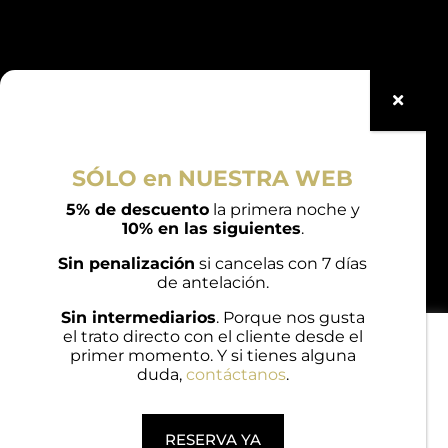
Notas Legales
Condiciones de Reserva
SÓLO en NUESTRA WEB
Aviso Legal
5% de descuento
la primera noche y
10% en las siguientes
.
Política de Privacidad
Sin penalización
si cancelas con 7 días
Política de Cookies
de antelación.
Sin intermediarios
. Porque nos gusta
el trato directo con el cliente desde el
Utilizamos cookies en nuestro sitio web para ofrecerte la
primer momento. Y si tienes alguna
experiencia más relevante al recordar tus preferencias y
duda,
contáctanos
.
visitas repetidas. Al hacer clic en "Aceptar todas",
© 2021 Casa das Trabancas | Desarrollado por
consientes el uso de TODAS las cookies. Sin embargo,
EnfoquesTIC
puedes visitar "Configuración de cookies" para dar un
consentimiento controlado.
RESERVA YA